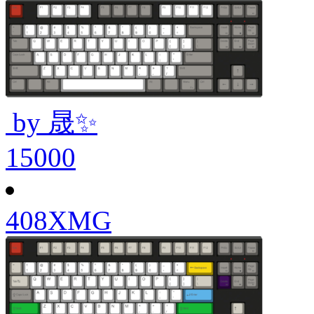
by 晟✨
15000
408XMG