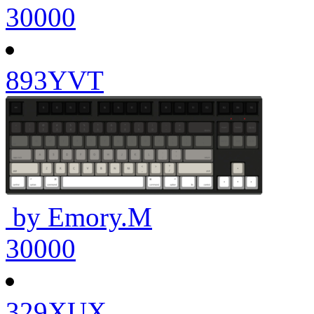
30000
893YVT
by Emory.M
30000
329XUX