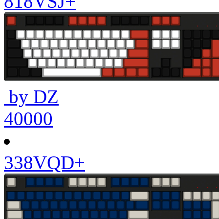
818VSJ+
by DZ
40000
338VQD+