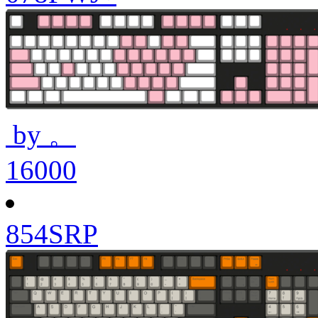
by 。
16000
854SRP