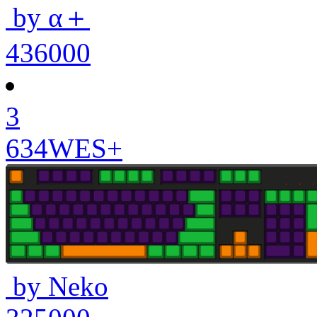
by α＋
436000
3
634WES+
by Neko