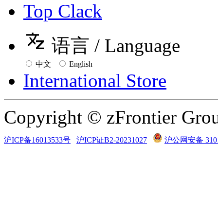
Top Clack
语言 / Language
中文
English
International Store
Copyright © zFrontier
沪ICP备16013533号
沪ICP证B2-20231027
沪公网安备 3101