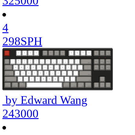
325000
4
298SPH
by Edward Wang
243000