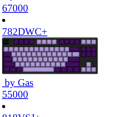
67000
782DWC+
by Gas
55000