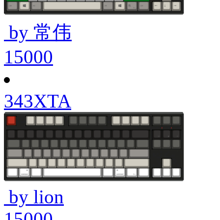
by 常伟
15000
343XTA
by lion
15000