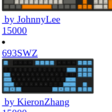
by JohnnyLee
15000
693SWZ
by KieronZhang