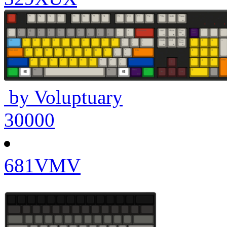
by Voluptuary
30000
681VMV