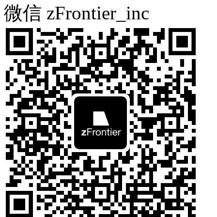
微信 zFrontier_inc