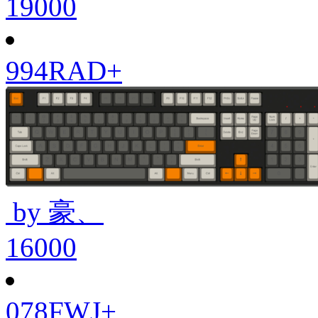
19000
994RAD+
by 豪、
16000
078FWJ+