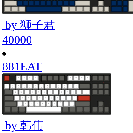
by 狮子君
40000
881EAT
by 韩伟