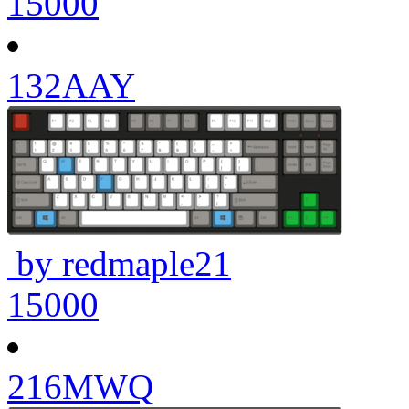
15000
132AAY
by redmaple21
15000
216MWQ