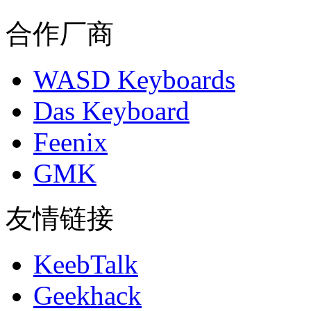
合作厂商
WASD Keyboards
Das Keyboard
Feenix
GMK
友情链接
KeebTalk
Geekhack