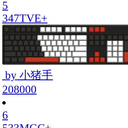
5
347TVE+
by 小猪手
208000
6
533MGC+